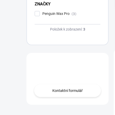
p
ZNAČKY
a
n
Penguin Wax Pro
3
e
l
Položek k zobrazení:
3
Máte dotaz?
Obraťte se na nás.
Kontaktní formulář