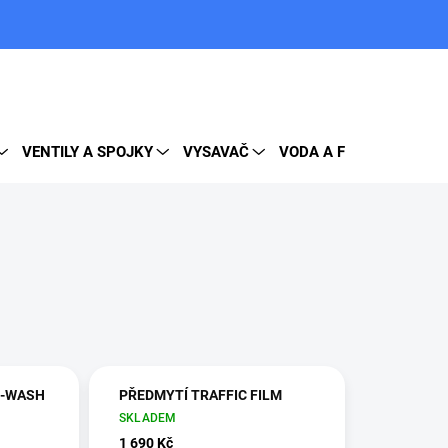
PRÁZDNÝ KOŠÍK
NÁKUPNÍ
KOŠÍK
VENTILY A SPOJKY
VYSAVAČ
VODA A FILTRY
DOP
E-WASH
PŘEDMYTÍ TRAFFIC FILM
SKLADEM
1 690 Kč