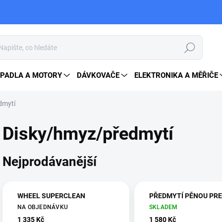
Hledat
PADLA A MOTORY
DÁVKOVAČE
ELEKTRONIKA A MĚŘIČE
dmytí
Disky/hmyz/předmytí
Nejprodávanější
WHEEL SUPERCLEAN
PŘEDMYTÍ PĚNOU PR
NA OBJEDNÁVKU
SKLADEM
1 335 Kč
1 580 Kč