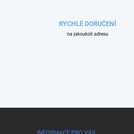
RYCHLÉ DORUČENÍ
na jakoukoli adresu
Z
á
p
a
INFORMACE PRO VÁS