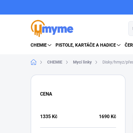
Přejít
na
obsah
CHEMIE
PISTOLE, KARTÁČE A HADICE
ČER
Domů
CHEMIE
Mycí linky
Disky/hmyz/pře
P
o
s
CENA
t
r
a
n
1335
Kč
1690
Kč
n
í