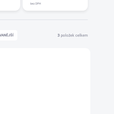
3
položek celkem
VANĚJŠÍ
KLADEM
NA OBJEDNÁVKU
IC
WHEEL SUPERCLEAN