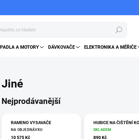
Hledat
PADLA A MOTORY
DÁVKOVAČE
ELEKTRONIKA A MĚŘIČE
Jiné
Nejprodávanější
RAMENO VYSAVAČE
HUBICE NA ČIŠTĚNÍ K
NA OBJEDNÁVKU
SKLADEM
10 575 Kč
890 Kč