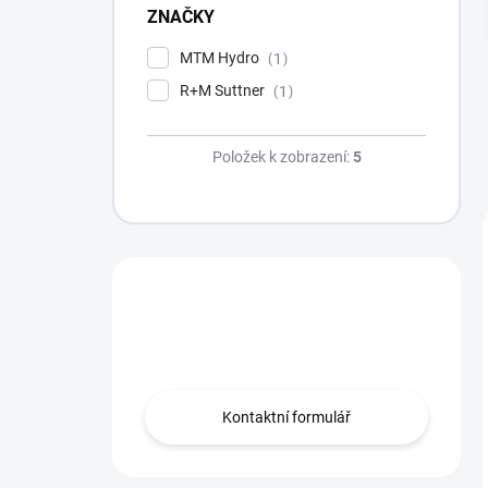
p
ZNAČKY
a
n
MTM Hydro
1
e
R+M Suttner
1
l
Položek k zobrazení:
5
Máte dotaz?
Obraťte se na nás.
Kontaktní formulář