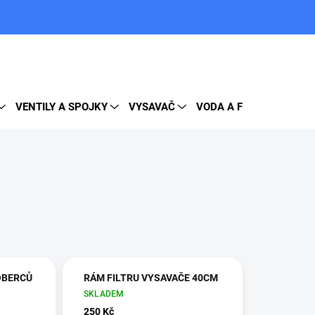
PRÁZDNÝ KOŠÍK
NÁKUPNÍ
KOŠÍK
VENTILY A SPOJKY
VYSAVAČ
VODA A FILTRY
DOP
OBERCŮ
RÁM FILTRU VYSAVAČE 40CM
SKLADEM
250 Kč