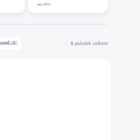
5
položek celkem
VANĚJŠÍ
DNÁVKU
SKLADEM
MOTOR VYSAVAČE