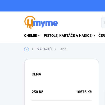
Přejít
na
obsah
CHEMIE
PISTOLE, KARTÁČE A HADICE
ČER
Domů
VYSAVAČ
Jiné
P
o
s
CENA
t
r
a
n
250
Kč
10575
Kč
n
í