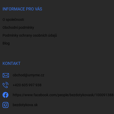
t
í
INFORMACE PRO VÁS
O společnosti
Obchodní podmínky
Podmínky ochrany osobních údajů
Blog
KONTAKT
obchod
@
umyme.cz
+420 605 997 938
https://www.facebook.com/people/bezdotykovask/10009138
bezdotykova.sk