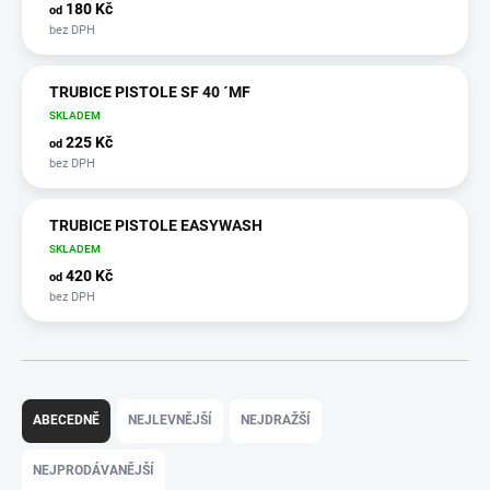
180 Kč
od
TRUBICE PISTOLE SF 40 ´MF
SKLADEM
225 Kč
od
TRUBICE PISTOLE EASYWASH
SKLADEM
420 Kč
od
Ř
a
ABECEDNĚ
NEJLEVNĚJŠÍ
NEJDRAŽŠÍ
z
e
NEJPRODÁVANĚJŠÍ
n