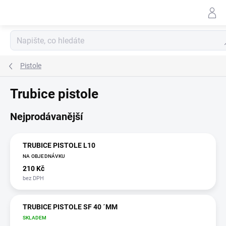
Přejít
na
obsah
Hl
Pistole
Trubice pistole
Nejprodávanější
TRUBICE PISTOLE L10
NA OBJEDNÁVKU
210 Kč
TRUBICE PISTOLE SF 40 ´MM
SKLADEM