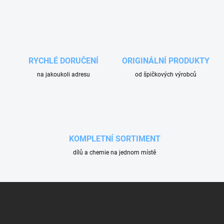
v
l
á
d
a
c
í
RYCHLÉ DORUČENÍ
ORIGINÁLNÍ PRODUKTY
p
na jakoukoli adresu
od špičkových výrobců
r
v
k
y
v
ý
p
KOMPLETNÍ SORTIMENT
i
dílů a chemie na jednom místě
s
u
Z
á
p
a