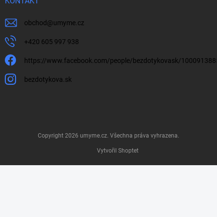
KONTAKT
obchod
@
umyme.cz
+420 605 997 938
https://www.facebook.com/people/bezdotykovask/10009138
bezdotykova.sk
Copyright 2026
umyme.cz
. Všechna práva vyhrazena.
Vytvořil Shoptet