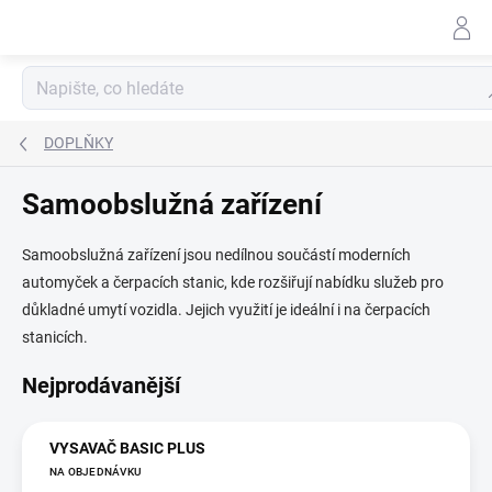
Přejít
na
obsah
Hl
DOPLŇKY
Samoobslužná zařízení
Samoobslužná zařízení jsou nedílnou součástí moderních
automyček a čerpacích stanic, kde rozšiřují nabídku služeb pro
důkladné umytí vozidla. Jejich využití je ideální i na čerpacích
stanicích.
Nejprodávanější
VYSAVAČ BASIC PLUS
NA OBJEDNÁVKU