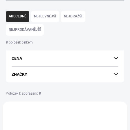
Ř
a
ABECEDNĚ
NEJLEVNĚJŠÍ
NEJDRAŽŠÍ
z
e
NEJPRODÁVANĚJŠÍ
n
í
8
položek celkem
p
r
CENA
o
d
u
ZNAČKY
k
t
ů
Položek k zobrazení:
8
V
ý
p
i
s