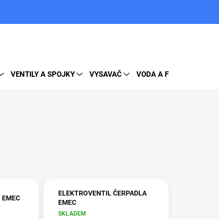
PRÁZDNÝ KOŠÍK
NÁKUPNÍ
KOŠÍK
VENTILY A SPOJKY
VYSAVAČ
VODA A FILTRY
DOP
ELEKTROVENTIL ČERPADLA
O EMEC
EMEC
SKLADEM