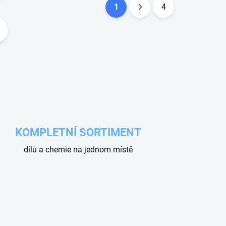
1
4
S
t
r
á
n
k
o
v
á
KOMPLETNÍ SORTIMENT
n
dílů a chemie na jednom místě
í