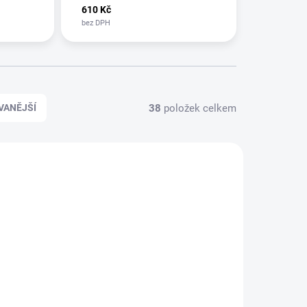
610 Kč
38
položek celkem
VANĚJŠÍ
KLADEM
NA OBJEDNÁVKU