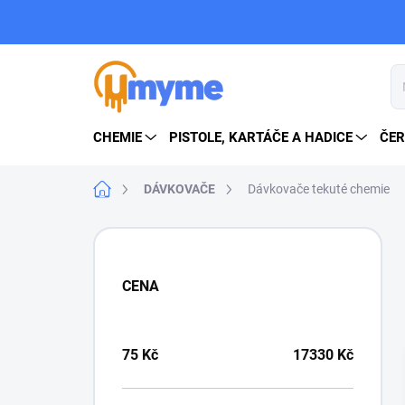
Přejít
na
obsah
CHEMIE
PISTOLE, KARTÁČE A HADICE
ČER
Domů
DÁVKOVAČE
Dávkovače tekuté chemie
P
o
s
CENA
t
r
a
n
75
Kč
17330
Kč
n
í