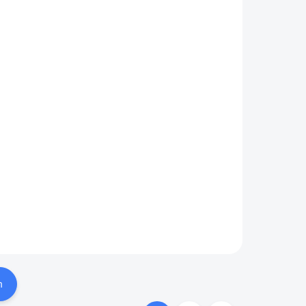
A
HLAVA ČERPADLA
SEKO TEKNA EVO
(vosk)
3 525 Kč
Do košíku
padla
Hlava dávkovacího čerpadla
pro SEKO Tekna EVO
olná
(APG603, APG800). Odolná
ko
vůči kyselé chemii jako je vosk.
mpon.
Vhodná pro automyčky BKF.
y BKF.
h