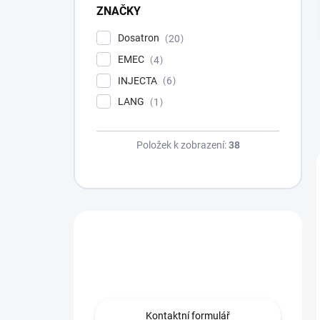
p
ZNAČKY
a
n
Dosatron
20
e
EMEC
4
l
INJECTA
6
LANG
1
Položek k zobrazení:
38
Máte dotaz?
Obraťte se na nás.
Kontaktní formulář