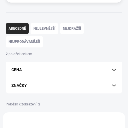
Ř
a
ABECEDNĚ
NEJLEVNĚJŠÍ
NEJDRAŽŠÍ
z
e
NEJPRODÁVANĚJŠÍ
n
í
2
položek celkem
p
r
CENA
o
d
u
ZNAČKY
k
t
ů
Položek k zobrazení:
2
V
ý
p