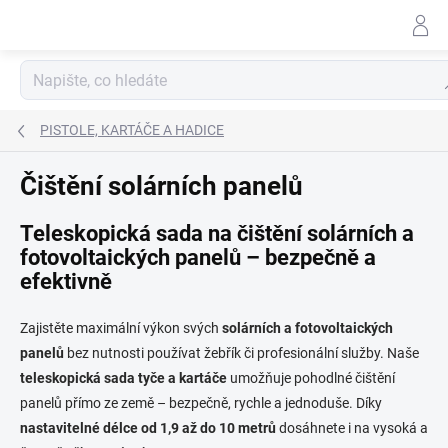
Přejít
na
obsah
Hl
PISTOLE, KARTÁČE A HADICE
Čištění solárních panelů
Teleskopická sada na čištění solárních a
fotovoltaických panelů – bezpečně a
efektivně
Zajistěte maximální výkon svých
solárních a fotovoltaických
panelů
bez nutnosti používat žebřík či profesionální služby. Naše
teleskopická sada tyče a kartáče
umožňuje pohodlné čištění
panelů přímo ze země – bezpečně, rychle a jednoduše. Díky
nastavitelné délce od 1,9 až do 10 metrů
dosáhnete i na vysoká a