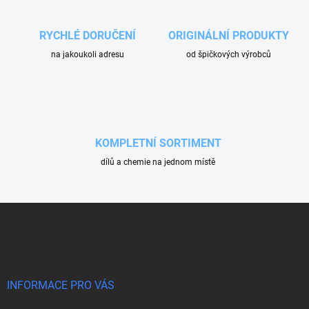
RYCHLÉ DORUČENÍ
ORIGINÁLNÍ PRODUKTY
na jakoukoli adresu
od špičkových výrobců
KOMPLETNÍ SORTIMENT
dílů a chemie na jednom místě
Z
á
p
a
t
í
INFORMACE PRO VÁS