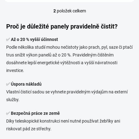
2
položek celkem
O
v
l
Proč je důležité panely pravidelně čistit?
á
d
✅
Až o 20 % vyšší účinnost
a
Podle několika studií mohou nečistoty jako prach, pyl, saze či ptačí
c
í
trus snížit výkon panelů až o 20 %. Pravidelným čištěním
p
dosáhnete lepší energetické výtěžnosti a vyšší návratnosti
r
investice.
v
k
y
✅
Úspora nákladů
v
Vlastní čisticí sadou se vyhnete pravidelným výdajům na externí
ý
služby.
p
i
s
✅
Bezpečná práce ze země
u
Díky teleskopické konstrukci není nutné používat žebříky ani
riskovat pád ze střechy.