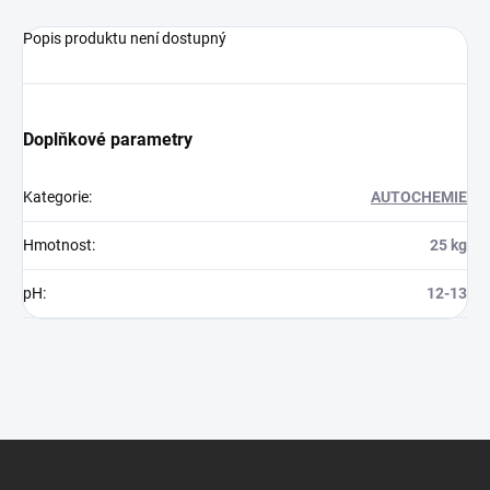
Popis produktu není dostupný
Doplňkové parametry
Kategorie
:
AUTOCHEMIE
Hmotnost
:
25 kg
pH
:
12-13
Z
á