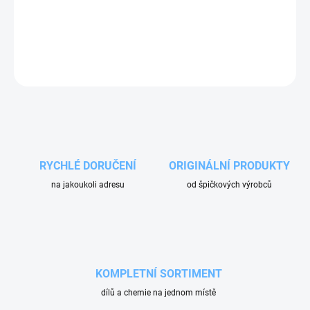
Kvalitní předmývací přípravek s bohatou pěnou, která dokonale
přilne k povrchu vozidla a účinně rozpouští nečistoty. Ideální pro
odstranění i odolné špíny před hlavním umýváním.
ZEPTAT SE
RYCHLÉ DORUČENÍ
ORIGINÁLNÍ PRODUKTY
na jakoukoli adresu
od špičkových výrobců
KOMPLETNÍ SORTIMENT
dílů a chemie na jednom místě