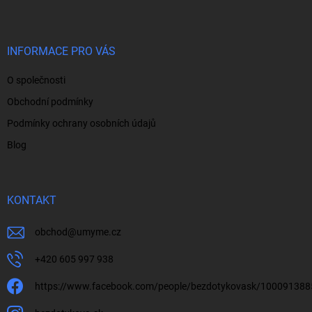
p
a
t
í
INFORMACE PRO VÁS
O společnosti
Obchodní podmínky
Podmínky ochrany osobních údajů
Blog
KONTAKT
obchod
@
umyme.cz
+420 605 997 938
https://www.facebook.com/people/bezdotykovask/10009138