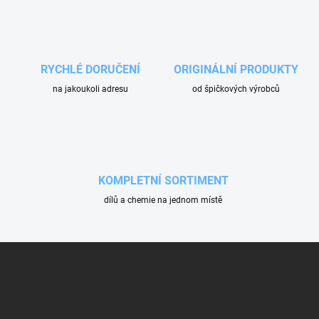
á
d
a
c
í
RYCHLÉ DORUČENÍ
ORIGINÁLNÍ PRODUKTY
p
na jakoukoli adresu
od špičkových výrobců
r
v
k
y
v
ý
p
KOMPLETNÍ SORTIMENT
i
dílů a chemie na jednom místě
s
u
Z
á
p
a
t