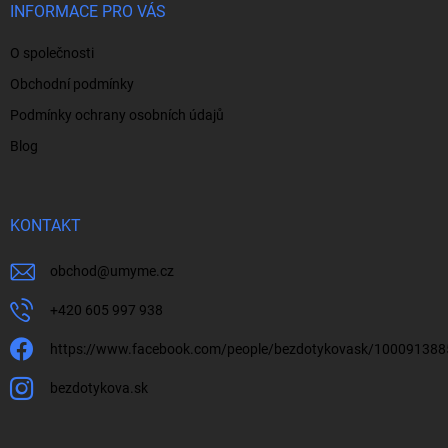
í
INFORMACE PRO VÁS
O společnosti
Obchodní podmínky
Podmínky ochrany osobních údajů
Blog
KONTAKT
obchod
@
umyme.cz
+420 605 997 938
https://www.facebook.com/people/bezdotykovask/10009138
bezdotykova.sk