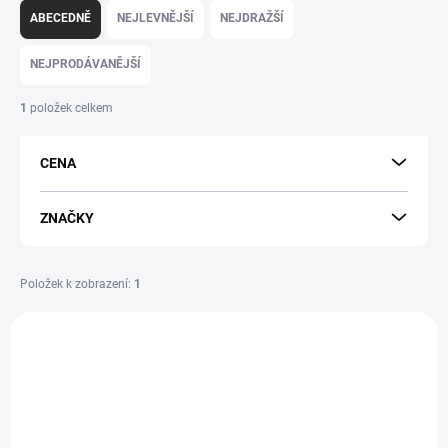
a
ABECEDNĚ
NEJLEVNĚJŠÍ
NEJDRAŽŠÍ
z
e
NEJPRODÁVANĚJŠÍ
n
í
1
položek celkem
p
r
CENA
o
d
u
ZNAČKY
k
t
ů
Položek k zobrazení:
1
V
ý
p
i
s
p