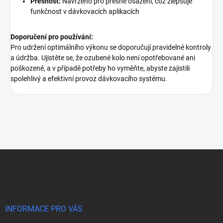
Přesnost:
Navrženo pro přesné osazení, což zlepšuje
funkčnost v dávkovacích aplikacích
Doporučení pro používání:
Pro udržení optimálního výkonu se doporučují pravidelné kontroly
a údržba. Ujistěte se, že ozubené kolo není opotřebované ani
poškozené, a v případě potřeby ho vyměňte, abyste zajistili
spolehlivý a efektivní provoz dávkovacího systému.
Z
á
p
a
t
í
INFORMACE PRO VÁS