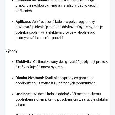
Jednoduchá montáž:
Uživatelsky přívětivý design
umožňuje rychlou výměnu a instalaci v dávkovacích
zařízeních
Aplikace:
Velké ozubené kolo pro polypropylenový
dávkovač je ideální pro různé dávkovací systémy, kde je
potřeba spolehlivý a efektivní provoz – vhodné pro
průmyslové i komerční použití
Výhody:
Efektivita:
Optimalizovaný design zajišťuje plynulý provoz,
čímž zvyšuje účinnost systému
Dlouhá životnost:
Kvalitní polypropylen garantuje
prodlouženou životnost i v náročných podmínkách
Odolnost:
Ozubené kolo je odolné vůči mechanickému
opotřebení a chemickému působení, čímž zaručuje stabilní
výkon