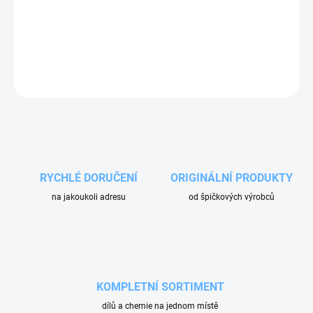
Velké ozubené kolo pro polypropylenový dávkovač mikroprášku.
DETAILNÍ INFORMACE
ZEPTAT SE
RYCHLÉ DORUČENÍ
ORIGINÁLNÍ PRODUKTY
na jakoukoli adresu
od špičkových výrobců
KOMPLETNÍ SORTIMENT
dílů a chemie na jednom místě