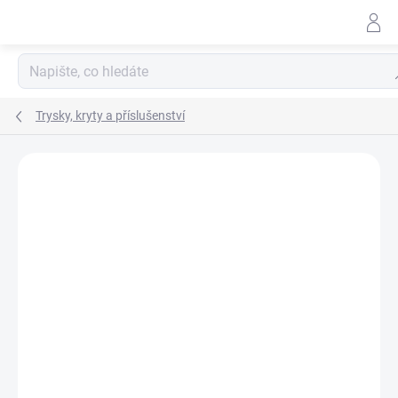
Přejít
na
obsah
Hl
Trysky, kryty a příslušenství
Neohodnoceno
Podrobnosti hodnocení
ZNAČKA:
EUSPRAY