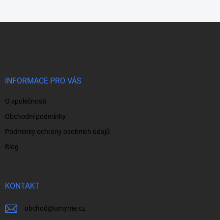
Z
á
p
a
t
í
INFORMACE PRO VÁS
O společnosti
Obchodní podmínky
Podmínky ochrany osobních údajů
Blog
KONTAKT
obchod
@
umyme.cz