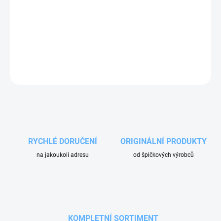
Ocelová tryska výrobce EUSPRAY
I2MC3E605
. Úhel výstupu vody
50° a průtokový faktor 05. Používá se v pistolích na turbo pěnu.
Potřebujete jiný typ trysky? Neváhejte nás kontaktovat.
ZEPTAT SE
RYCHLÉ DORUČENÍ
ORIGINÁLNÍ PRODUKTY
na jakoukoli adresu
od špičkových výrobců
KOMPLETNÍ SORTIMENT