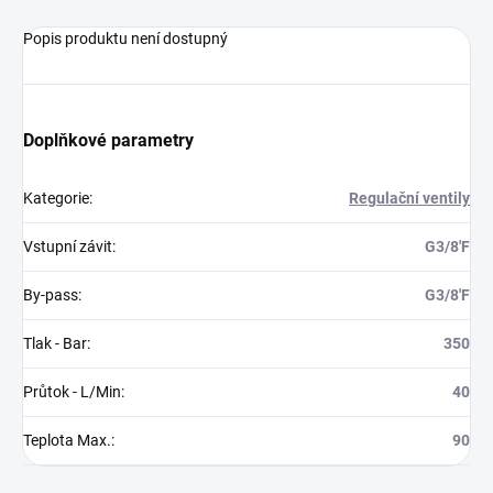
Popis produktu není dostupný
Doplňkové parametry
Kategorie
:
Regulační ventily
Vstupní závit
:
G3/8'F
By-pass
:
G3/8'F
Tlak - Bar
:
350
Průtok - L/Min
:
40
Teplota Max.
:
90