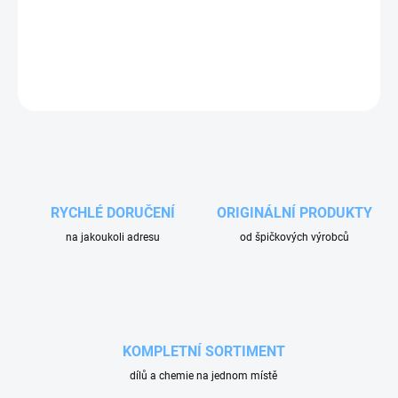
Regulátor tlaku VHP39, může pracovat s tlakem až do 350 barů a
s průtokem do 40 l/min. Díky maximálnímu dosažitelnému tlaku
350 barů je VHP39 vhodný pro použití ve vysokotlakých myčkách.
ZEPTAT SE
RYCHLÉ DORUČENÍ
ORIGINÁLNÍ PRODUKTY
na jakoukoli adresu
od špičkových výrobců
KOMPLETNÍ SORTIMENT
dílů a chemie na jednom místě