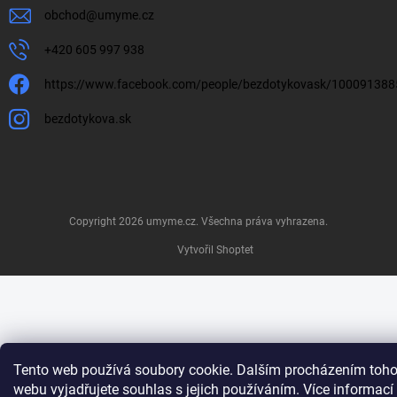
obchod
@
umyme.cz
+420 605 997 938
https://www.facebook.com/people/bezdotykovask/10009138
bezdotykova.sk
Copyright 2026
umyme.cz
. Všechna práva vyhrazena.
Vytvořil Shoptet
Tento web používá soubory cookie. Dalším procházením toho
webu vyjadřujete souhlas s jejich používáním. Více informací