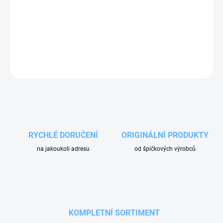
−
+
Přidat do košíku
Redukční spojka s vnitřním závitem 1/4'' a vnějším závitem 3/8''.
ZEPTAT SE
RYCHLÉ DORUČENÍ
ORIGINÁLNÍ PRODUKTY
na jakoukoli adresu
od špičkových výrobců
KOMPLETNÍ SORTIMENT