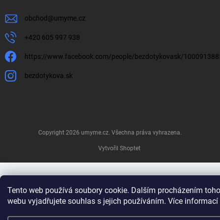
obchod
@
umyme.cz
+420 605 997 938
https://www.facebook.com/people/bezdotykovask/10009138
bezdotykova.sk
Copyright 2026
umyme.cz
. Všechna práva vyhrazena.
Vytvořil Shoptet
Tento web používá soubory cookie. Dalším procházením toho
webu vyjadřujete souhlas s jejich používáním. Více informací