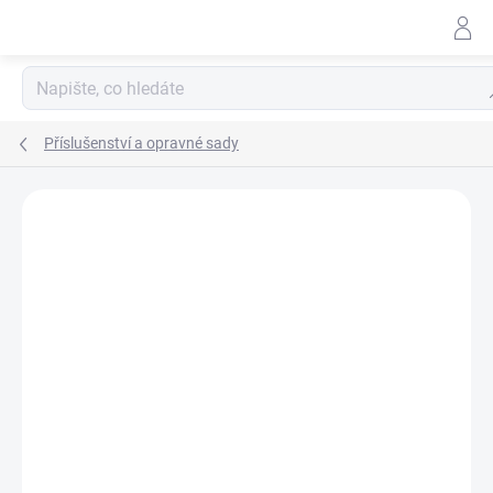
Přejít
na
obsah
Hl
Příslušenství a opravné sady
Neohodnoceno
Podrobnosti hodnocení
ZNAČKA:
CAT