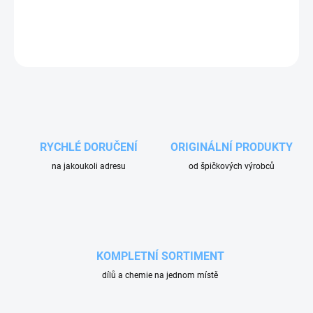
Plovákový ventil nádrže osmotické vody používaných v myčkách
AQUARAMA.
ZEPTAT SE
RYCHLÉ DORUČENÍ
ORIGINÁLNÍ PRODUKTY
na jakoukoli adresu
od špičkových výrobců
KOMPLETNÍ SORTIMENT
dílů a chemie na jednom místě