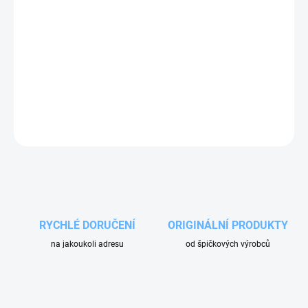
−
+
Přidat do košíku
Otočná spojka (kloub) 90° výrobce Mosmatic. Je součástí
otočného ramene. Produkt je instalován z prvovýroby ve většině
automyváren na trhu. Potřebujete otočnou spojku (kloub) s jiným
typem připojení? Kontaktujte nás.
ZEPTAT SE
RYCHLÉ DORUČENÍ
ORIGINÁLNÍ PRODUKTY
na jakoukoli adresu
od špičkových výrobců