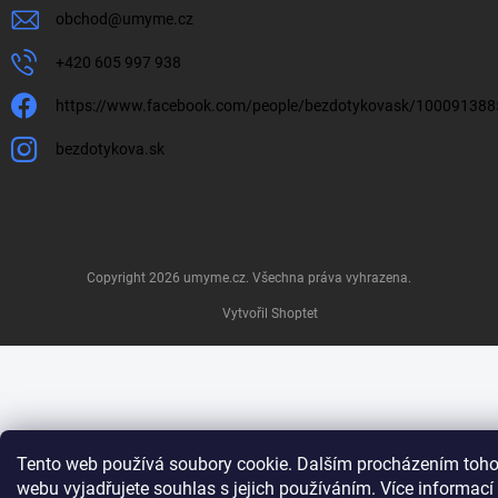
obchod
@
umyme.cz
+420 605 997 938
https://www.facebook.com/people/bezdotykovask/10009138
bezdotykova.sk
Copyright 2026
umyme.cz
. Všechna práva vyhrazena.
Vytvořil Shoptet
Tento web používá soubory cookie. Dalším procházením toho
webu vyjadřujete souhlas s jejich používáním. Více informací