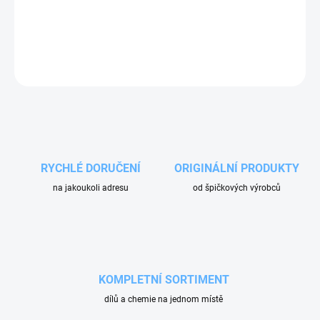
Otočná spojka na pistole značky Mecline (Tecomec)
DETAILNÍ INFORMACE
ZEPTAT SE
RYCHLÉ DORUČENÍ
ORIGINÁLNÍ PRODUKTY
na jakoukoli adresu
od špičkových výrobců
KOMPLETNÍ SORTIMENT
dílů a chemie na jednom místě