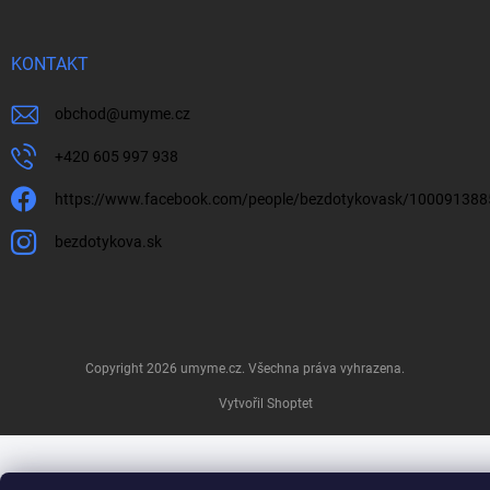
KONTAKT
obchod
@
umyme.cz
+420 605 997 938
https://www.facebook.com/people/bezdotykovask/10009138
bezdotykova.sk
Copyright 2026
umyme.cz
. Všechna práva vyhrazena.
Vytvořil Shoptet