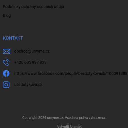
Podmínky ochrany osobních údajů
Blog
KONTAKT
obchod
@
umyme.cz
+420 605 997 938
https://www.facebook.com/people/bezdotykovask/10009138
bezdotykova.sk
Copyright 2026
umyme.cz
. Všechna práva vyhrazena.
Vytvořil Shoptet