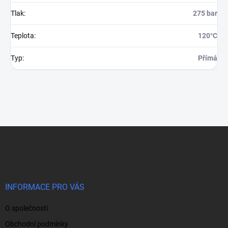
Tlak
:
275 bar
Teplota
:
120°C
Typ
:
Přímá
Z
á
p
a
t
í
INFORMACE PRO VÁS
O společnosti
Obchodní podmínky