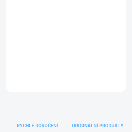
VARIANTA
MOŽNOSTI DORUČENÍ
−
+
Přidat do košíku
Přímá otočná spojka (kloub) výrobce Mosmatic. V
automyvárnách spojuje otočné rameno s přívodní hadicí k pistoli.
Standardní verze s dvojitým systémem ložisek.
DETAILNÍ INFORMACE
ZEPTAT SE
RYCHLÉ DORUČENÍ
ORIGINÁLNÍ PRODUKTY