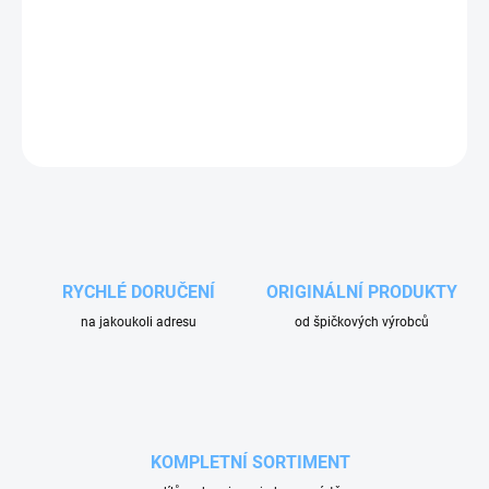
Opravná sada pro regulační ventil tlaku vody VRT3 instalovaný na
vysokotlakých čerpadlech v automyčkách Ehrle. Sada obsahuje
dva o-kroužky a čtyři parbaksy (opěrné kroužky).
ZEPTAT SE
RYCHLÉ DORUČENÍ
ORIGINÁLNÍ PRODUKTY
na jakoukoli adresu
od špičkových výrobců
KOMPLETNÍ SORTIMENT