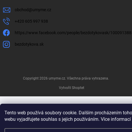
obchod
@
umyme.cz
+420 605 997 938
https://www.facebook.com/people/bezdotykovask/10009138
bezdotykova.sk
Copyright 2026
umyme.cz
. Všechna práva vyhrazena.
Vytvořil Shoptet
Tento web používá soubory cookie. Dalším procházením toho
webu vyjadřujete souhlas s jejich používáním. Více informací