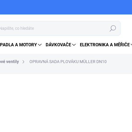
Hledat
PADLA A MOTORY
DÁVKOVAČE
ELEKTRONIKA A MĚŘIČE
vé ventily
OPRAVNÁ SADA PLOVÁKU MÜLLER DN10
ocení
ZNAČKA:
A.U.K. MÜLLER
480 Kč
Měrná
SKLADEM
cena:
MOŽNOSTI DORUČENÍ