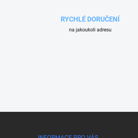
RYCHLÉ DORUČENÍ
na jakoukoli adresu
Z
á
p
a
INFORMACE PRO VÁS