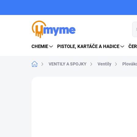
Přejít
na
obsah
CHEMIE
PISTOLE, KARTÁČE A HADICE
ČER
Domů
VENTILY A SPOJKY
Ventily
Plováko
Neohodnoceno
Podrobnosti hodn