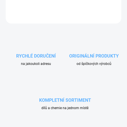
Hřídel dávkovače mikroprášku výrobce BKF.
ZEPTAT SE
RYCHLÉ DORUČENÍ
ORIGINÁLNÍ PRODUKTY
na jakoukoli adresu
od špičkových výrobců
KOMPLETNÍ SORTIMENT
dílů a chemie na jednom místě