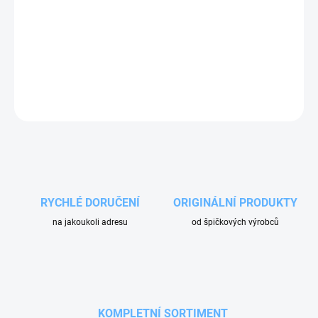
−
+
Přidat do košíku
Černá tlaková hadice s různými délkami. V automyvárnách Ehrle
spojuje regulátor tlaku s elektromagnetickým ventilem.
ZEPTAT SE
RYCHLÉ DORUČENÍ
ORIGINÁLNÍ PRODUKTY
na jakoukoli adresu
od špičkových výrobců
KOMPLETNÍ SORTIMENT