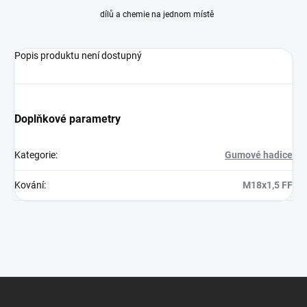
dílů a chemie na jednom místě
Popis produktu není dostupný
Doplňkové parametry
Kategorie
:
Gumové hadice
Kování
:
M18x1,5 FF
Z
á