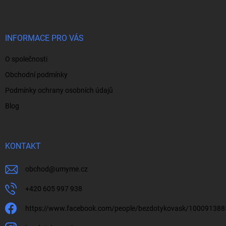
p
a
t
í
INFORMACE PRO VÁS
O společnosti
Obchodní podmínky
Podmínky ochrany osobních údajů
Blog
KONTAKT
obchod
@
umyme.cz
+420 605 997 938
https://www.facebook.com/people/bezdotykovask/10009138