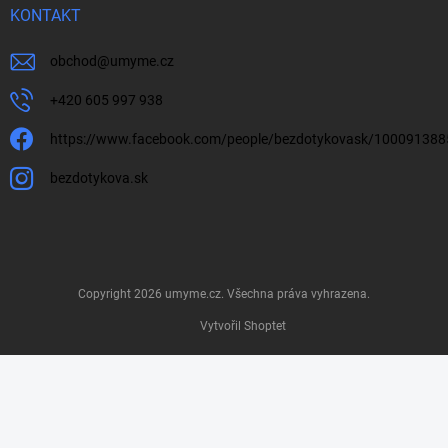
KONTAKT
obchod
@
umyme.cz
+420 605 997 938
https://www.facebook.com/people/bezdotykovask/10009138
bezdotykova.sk
Copyright 2026
umyme.cz
. Všechna práva vyhrazena.
Vytvořil Shoptet