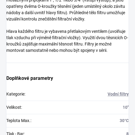
mosaznými přípojkami 1", 1/2" nebo 3/4" (vstup/výstup), a jsou
opatřeny dvěma O-kroužky těsnění (jeden umístěný okolo závitu
nádoby a další uvnitř hlavy filtru). Průhledné tělo filtru umožňuje
vizuální kontrolu znečištění filtrační vložky.
Hlava každého filtru je vybavena přetlakovým ventilem (uvolňuje
tlak vzduchu při výměně filtrační vložky). Využití dvou těsnicích O-
kroužků zajišťuje maximální těsnost filtru. Filtry je možné
montovat samostatně nebo mohou být spojeny v sérii.
Doplňkové parametry
Kategorie
:
Vodní filtry
Velikost
:
10"
Teplota Max.
:
30°C
Tlak - Bar
:
8