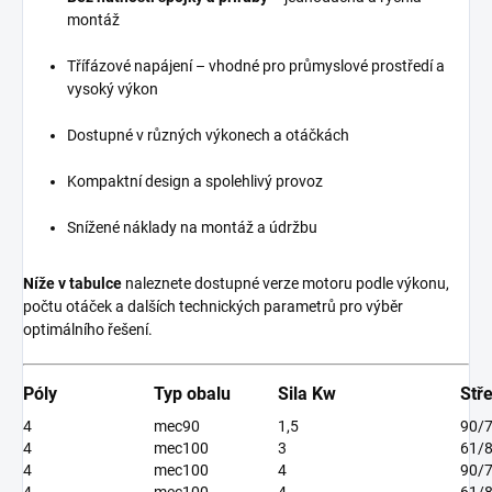
montáž
Třífázové napájení – vhodné pro průmyslové prostředí a
vysoký výkon
Dostupné v různých výkonech a otáčkách
Kompaktní design a spolehlivý provoz
Snížené náklady na montáž a údržbu
Níže v tabulce
naleznete dostupné verze motoru podle výkonu,
počtu otáček a dalších technických parametrů pro výběr
optimálního řešení.
Póly
Typ obalu
Sila Kw
Stř
4
mec90
1,5
90/
4
mec100
3
61/
4
mec100
4
90/