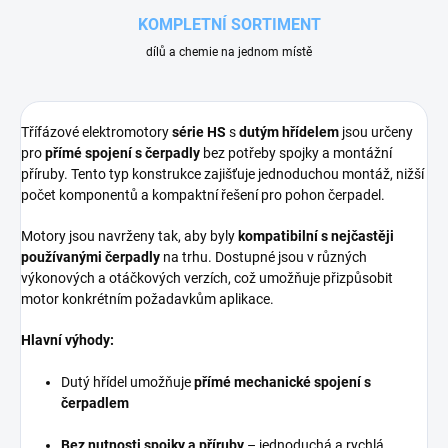
KOMPLETNÍ SORTIMENT
dílů a chemie na jednom místě
Třífázové elektromotory
série HS
s
dutým hřídelem
jsou určeny
pro
přímé spojení s čerpadly
bez potřeby spojky a montážní
příruby. Tento typ konstrukce zajišťuje jednoduchou montáž, nižší
počet komponentů a kompaktní řešení pro pohon čerpadel.
Motory jsou navrženy tak, aby byly
kompatibilní s nejčastěji
používanými čerpadly
na trhu. Dostupné jsou v různých
výkonových a otáčkových verzích, což umožňuje přizpůsobit
motor konkrétním požadavkům aplikace.
Hlavní výhody:
Dutý hřídel umožňuje
přímé mechanické spojení s
čerpadlem
Bez nutnosti spojky a příruby
– jednoduchá a rychlá