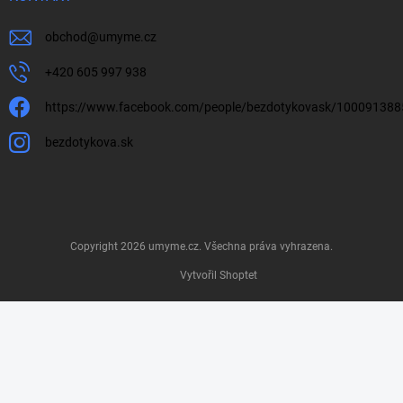
obchod
@
umyme.cz
+420 605 997 938
https://www.facebook.com/people/bezdotykovask/10009138
bezdotykova.sk
Copyright 2026
umyme.cz
. Všechna práva vyhrazena.
Vytvořil Shoptet