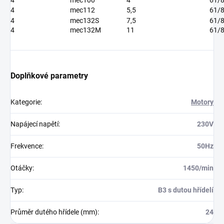
4
mec100
4
61/
4
mec112
5,5
61/
4
mec132S
7,5
61/
4
mec132M
11
61/
Doplňkové parametry
Kategorie
:
Motory
Napájecí napětí
:
230V
Frekvence
:
50Hz
Otáčky
:
1450/min
Typ
:
B3 s dutou hřídelí
Průměr dutého hřídele (mm)
:
24