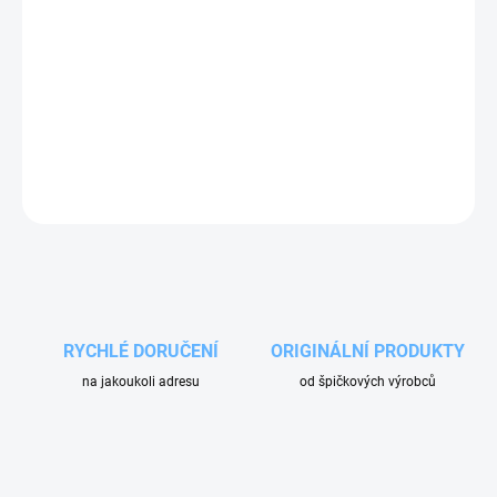
Třífázový elektromotor série HS s dutou hřídelí
pro přímé spojení s
čerpadlem
. Dostupný v různých výkonech a otáčkách. Kompaktní
řešení bez potřeby spojky a příruby.
DETAILNÍ INFORMACE
ZEPTAT SE
RYCHLÉ DORUČENÍ
ORIGINÁLNÍ PRODUKTY
na jakoukoli adresu
od špičkových výrobců