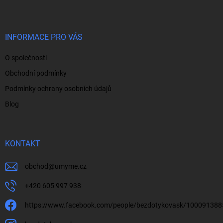
p
a
t
í
INFORMACE PRO VÁS
O společnosti
Obchodní podmínky
Podmínky ochrany osobních údajů
Blog
KONTAKT
obchod
@
umyme.cz
+420 605 997 938
https://www.facebook.com/people/bezdotykovask/10009138