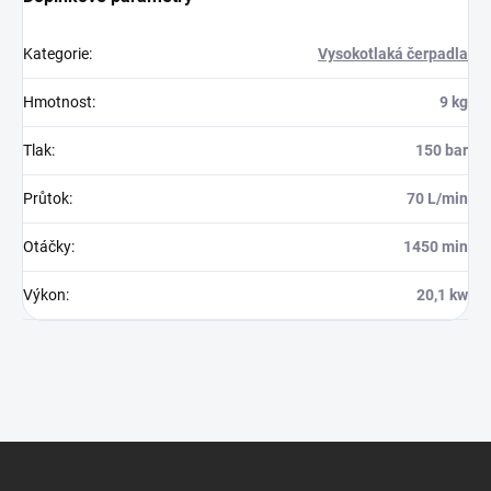
Kategorie
:
Vysokotlaká čerpadla
Hmotnost
:
9 kg
Tlak
:
150 bar
Průtok
:
70 L/min
Otáčky
:
1450 min
Výkon
:
20,1 kw
Z
á