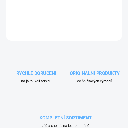
Vysokotlaké čerpadlo UDOR CC 70/15 S – určené pro automatické
mycí boxy, městská čisticí vozidla a hasičské systémy.
DETAILNÍ INFORMACE
ZEPTAT SE
RYCHLÉ DORUČENÍ
ORIGINÁLNÍ PRODUKTY
na jakoukoli adresu
od špičkových výrobců
KOMPLETNÍ SORTIMENT
dílů a chemie na jednom místě