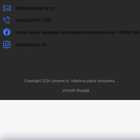
obchod
@
umyme.cz
+420 605 997 938
https://www.facebook.com/people/bezdotykovask/10009138
bezdotykova.sk
Copyright 2026
umyme.cz
. Všechna práva vyhrazena.
Vytvořil Shoptet