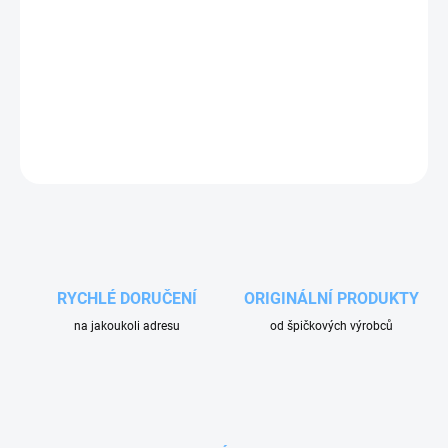
Pístové čerpadlo Interpump WS 132 je ideální pro profesionální
vysokotlaké čističe a automyčky, poskytuje efektivní čištění pro
různé aplikace, je robustní a spolehlivé, vhodné pro náročné
pracovní podmínky.
DETAILNÍ INFORMACE
ZEPTAT SE
RYCHLÉ DORUČENÍ
ORIGINÁLNÍ PRODUKTY
na jakoukoli adresu
od špičkových výrobců