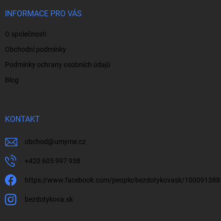
t
í
INFORMACE PRO VÁS
O společnosti
Obchodní podmínky
Podmínky ochrany osobních údajů
Blog
KONTAKT
obchod
@
umyme.cz
+420 605 997 938
https://www.facebook.com/people/bezdotykovask/10009138
bezdotykova.sk