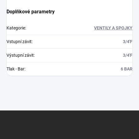
Doplňkové parametry
Kategorie
:
VENTILY A SPOJKY
Vstupní závit
:
3/4'F
Výstupní závit
:
3/4'F
Tlak - Bar
:
6 BAR
Z
á
p
a